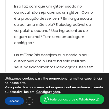
Isso faz com que um glitter usado no
carnaval não seja apenas um glitter. Como
é a produção desse item? Em larga escala
ou por uma mãe solo? É biodegradável ou
vai poluir o oceano? Usa ingredientes de
origem animal? Tem uma embalagem
ecológica?
Os
millennials
desejam que desde o seu
automóvel até o lustre na sala reflitam
seus posicionamentos ideológicos. Isso fez
com que muitos desacelerassem o
Utilizamos cookies para lhe proporcionar a melhor experiência
consumo e focassem nas experiência.
no nosso site.
Você pode descobrir mais sobre quais cookies estamos usando
O importante não é mais ter. O importante
Configurações
.
ou desativá-los em
é ter o que for necessário. É viver.
Fale conosco pelo WhatsApp ;D
Close GDPR Cookie Banner
Aceitar