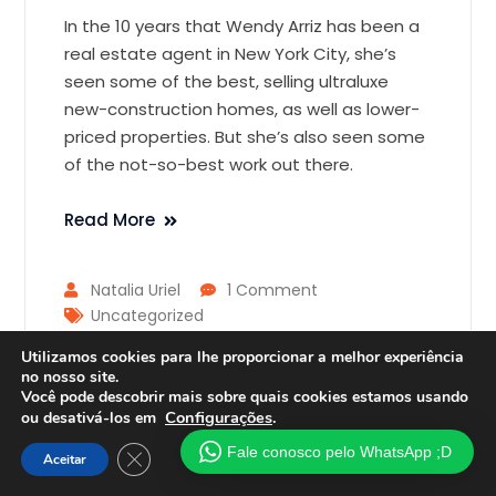
In the 10 years that Wendy Arriz has been a
real estate agent in New York City, she’s
seen some of the best, selling ultraluxe
new-construction homes, as well as lower-
priced properties. But she’s also seen some
of the not-so-best work out there.
Read More
Natalia Uriel
1 Comment
Uncategorized
Utilizamos cookies para lhe proporcionar a melhor experiência
no nosso site.
Você pode descobrir mais sobre quais cookies estamos usando
Soma Criação Desenvolvimento
Configurações
.
ou desativá-los em
Home
Blog
Onde Econtrar
Fale conosco pelo WhatsApp ;D
Close GDPR Cookie Banner
Aceitar