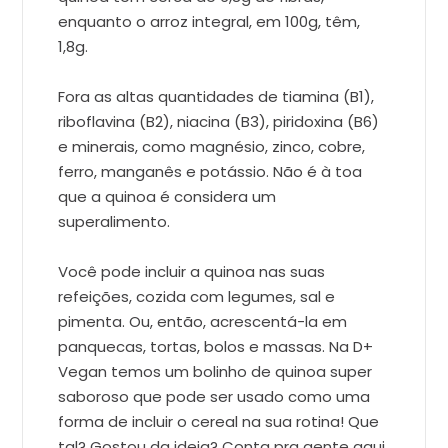
enquanto o arroz integral, em 100g, têm,
1,8g.
Fora as altas quantidades de tiamina (B1),
riboflavina (B2), niacina (B3), piridoxina (B6)
e minerais, como magnésio, zinco, cobre,
ferro, manganês e potássio. Não é à toa
que a quinoa é considera um
superalimento.
Você pode incluir a quinoa nas suas
refeições, cozida com legumes, sal e
pimenta. Ou, então, acrescentá-la em
panquecas, tortas, bolos e massas. Na D+
Vegan temos um bolinho de quinoa super
saboroso que pode ser usado como uma
forma de incluir o cereal na sua rotina! Que
tal? Gostou da ideia? Conta pra gente aqui