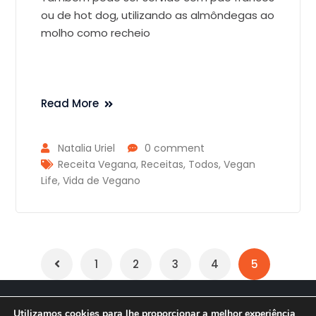
ou de hot dog, utilizando as almôndegas ao
molho como recheio
Read More
Natalia Uriel
0 comment
Receita Vegana
,
Receitas
,
Todos
,
Vegan
Life
,
Vida de Vegano
1
2
3
4
5
Soma Criação Desenvolvimento
Utilizamos cookies para lhe proporcionar a melhor experiência